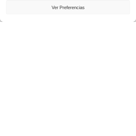
Ver Preferencias
Noticias
La inversión publicitaria en
RADIO aumenta un 8,5% en
Enero de 2024
1
2
3
4
Next